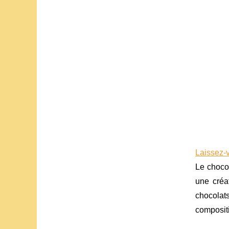
Laissez-v
Le chocol
une créa
chocolats
compositi