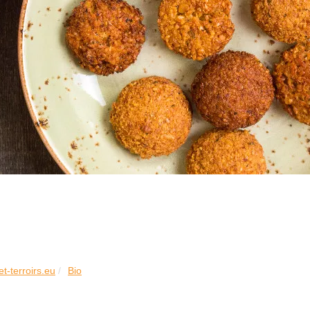
et-terroirs.eu
Bio