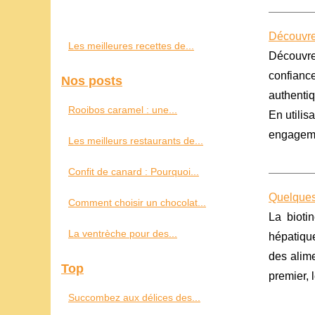
Découvrez
Les meilleures recettes de...
Découvrez
confianc
Nos posts
authenti
Rooibos caramel : une...
En utilis
engageme
Les meilleurs restaurants de...
Confit de canard : Pourquoi...
Quelques 
Comment choisir un chocolat...
La bioti
La ventrèche pour des...
hépatique
des alime
Top
premier, 
Succombez aux délices des...