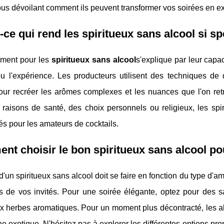
ous dévoilant comment ils peuvent transformer vos soirées en 
-ce qui rend les spiritueux sans alcool si s
ment pour les
spiritueux sans alcool
s'explique par leur capac
u l'expérience. Les producteurs utilisent des techniques de d
our recréer les arômes complexes et les nuances que l'on retr
 raisons de santé, des choix personnels ou religieux, les s
tés pour les amateurs de cocktails.
t choisir le bon spiritueux sans alcool pou
d'un spiritueux sans alcool doit se faire en fonction du type d'
es de vos invités. Pour une soirée élégante, optez pour des
x herbes aromatiques. Pour un moment plus décontracté, les al
e exotique. N'hésitez pas à explorer les différentes options pr