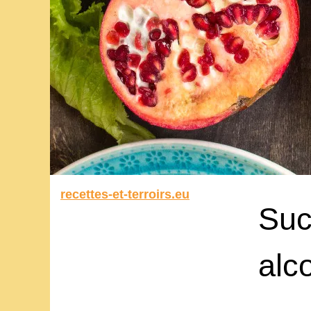
recettes-et-terroirs.eu
Suc
alc