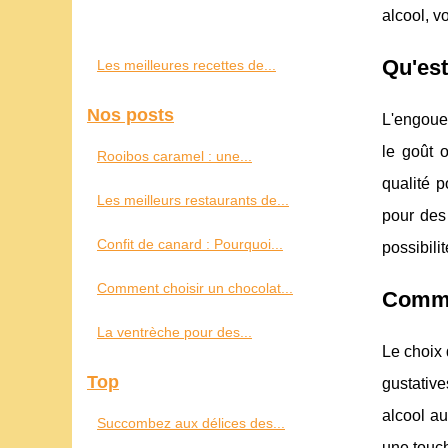
alcool, v
Qu'est
Les meilleures recettes de...
Nos posts
L'engoue
le goût o
Rooibos caramel : une...
qualité p
Les meilleurs restaurants de...
pour des
Confit de canard : Pourquoi...
possibili
Comment choisir un chocolat...
Commen
La ventrèche pour des...
Le choix 
Top
gustativ
alcool au
Succombez aux délices des...
une touch