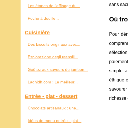
sans sacri
Les étapes de l'affinage du...
Où tro
Poche à douille...
Cuisinière
Pour déni
comprenn
Des biscuits originaux avec...
sélectio
Esplorazione degli utensili...
paiement 
Goûtez aux saveurs du jambon...
simple a
éthique e
Ladhidh.com : Le meilleur...
savourer 
Entrée - plat - dessert
richesse 
Chocolats artisanaux : une...
Idées de menu entrée - plat...