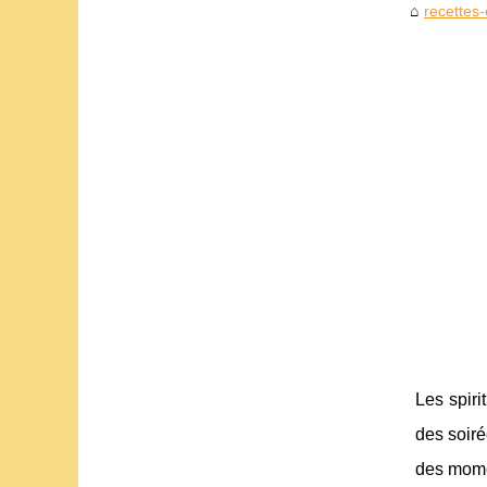
recettes-
Les spiri
des soiré
des momen