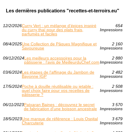
Les dernières publications "recettes-et-terroirs.eu"
12/2/2026
Curry Vert : un mélange d’épices inspiré
654
du curry thaï pour des plats frais,
Impressions
parfumés et faciles
08/4/2025
Une Collection de Pâques Magnifique et
2 160
Savoureuse
Impressions
09/12/2024
Les meilleurs accessoires pour la
2 880
pâtisserie : l'avis de MeilleurduChef.com
Impressions
03/6/2024
Les étapes de l'affinage du Jambon de
2 482
Bayonne IGP
Impressions
17/5/2024
Poche à douille réutilisable ou jetable :
2 508
quel choix faire pour vos recettes de
Impressions
pâtisserie ?
06/11/2023
Patxaran Baines : découvrez le secret
3 570
de fabrication d'une boisson ancestrale
Impressions
18/5/2023
Une marque de référence : Louis Ospital
3 679
Charcuterie
Impressions