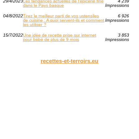
29/4/2023
Les tendances actuelles de l'épicerie fine
4 239
dans le Pays basque
Impressions
04/8/2022
Tirez le meilleur parti de vos ustensiles
6 926
de cuisine : A quoi servent-ils et comment
Impressions
les utiliser ?
15/7/2022
Une idée de recette prise sur internet
3 853
pour bébé de plus de 9 mois
Impressions
recettes-et-terroirs.eu