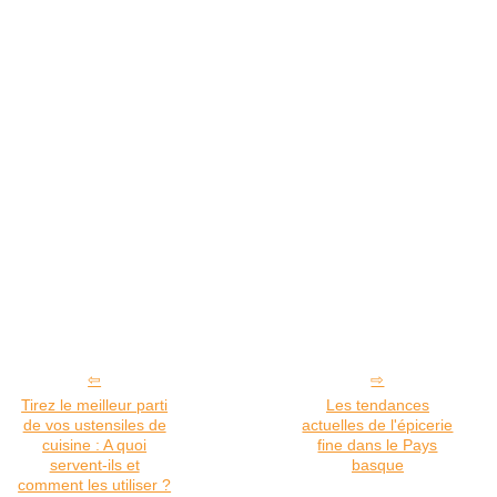
Tirez le meilleur parti
Les tendances
de vos ustensiles de
actuelles de l'épicerie
cuisine : A quoi
fine dans le Pays
servent-ils et
basque
comment les utiliser ?