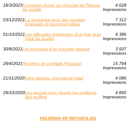
18/3/2023
Comment choisir un chocolat de Pâques
4 028
de qualité
Impressions
03/12/2021
La ventrèche pour des recettes
7 312
originales et incontournables
Impressions
01/10/2021
Les difficultés d'obtention d'un foie gras
4 386
halal de qualité
Impressions
30/8/2021
Les principes d'un boucher basque
3 507
Impressions
29/4/2021
Recettes de cocktails Patxaran
15 794
Impressions
21/11/2020
Votre plateau charcuterie halal
4 086
Impressions
29/10/2020
Les secrets pour réussir les meilleurs
4 850
des muffins
Impressions
recettes-et-terroirs.eu