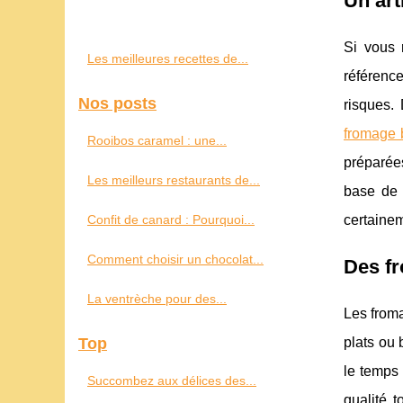
Un art
Si vous r
Les meilleures recettes de...
référenc
Nos posts
risques.
fromage
Rooibos caramel : une...
préparée
Les meilleurs restaurants de...
base de 
Confit de canard : Pourquoi...
certainem
Comment choisir un chocolat...
Des f
La ventrèche pour des...
Les from
Top
plats ou 
le temps 
Succombez aux délices des...
qualité t