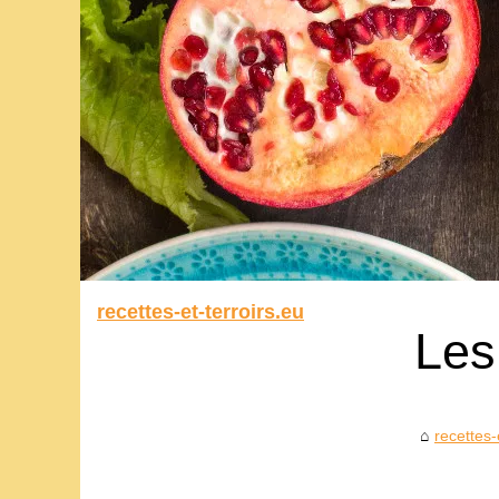
recettes-et-terroirs.eu
Les
recettes-