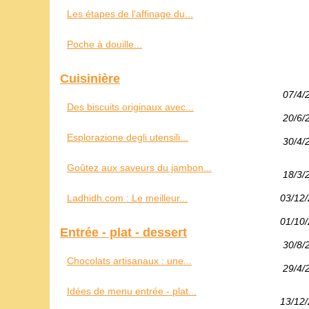
Les étapes de l'affinage du...
Poche à douille...
Cuisinière
07/4/
Des biscuits originaux avec...
20/6/
Esplorazione degli utensili...
30/4/
Goûtez aux saveurs du jambon...
18/3/
Ladhidh.com : Le meilleur...
03/12
01/10
Entrée - plat - dessert
30/8/
Chocolats artisanaux : une...
29/4/
Idées de menu entrée - plat...
13/12