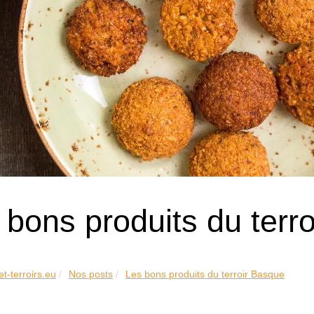
 bons produits du terr
et-terroirs.eu
Nos posts
Les bons produits du terroir Basque